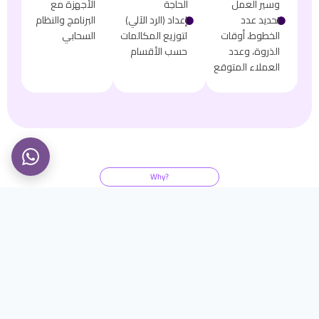
وسير العمل
الحاجة
الأجهزة مع
𒊹
تحديد عدد
𒊹
إعداد (الرد الآلي)
البرنامج والنظام
الخطوط، أوقات
لتوزيع المكالمات
السحابي
الذروة، وعدد
حسب الأقسام
العملاء المتوقع
?Why
لماذا تختار حلول كولفا لبناء مركز الاتصال؟
كل ما تحتاجه في مكان
جاهزية تشغيلية
دعم فني مباشر
واحد. نظام، أجهزة،
خلال فترة قصيرة
وتحديثات مستمرة
أشخاص، وتشغيل
للنظام
إمكانية التشغيل الداخلي أو
تكامل تام مع نظام إدارة