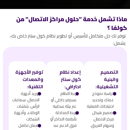
ماذا تشمل خدمة "حلول مراكز الاتصال" من
كولفا ؟
نوفر لك حل متكامل لتأسيس أو تطوير نظام كول سنتر خاص بك،
يشمل:
التصميم
إعداد نظام
توفير الأجهزة
والبنية
كول سنتر
والمعدات
التشغيلية:
احترافي:
التقنية:
𒊹
دراسة نموذج
𒊹
ربط النظام
𒊹
توريد أجهزة
عملك وتحديد
بسيرفر داخلي أو
الاتصال، سماعات
احتياجاتك الفعلية
عبر بيئة سحابية
الرأس، شاشات
𒊹
تصميم هيكل
𒊹
يربط المحادثة
الوكلاء، وأجهزة
مركز الاتصال،
بأنظمة التذاكر أو
الشبكات
ومهام الفريق،
فرق الدعم عند
𒊹
ضمان تكامل