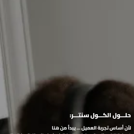
حلـــول الكـــول سنتـــر:
لأن أساس تجربة العميل … يبدأ من هنا